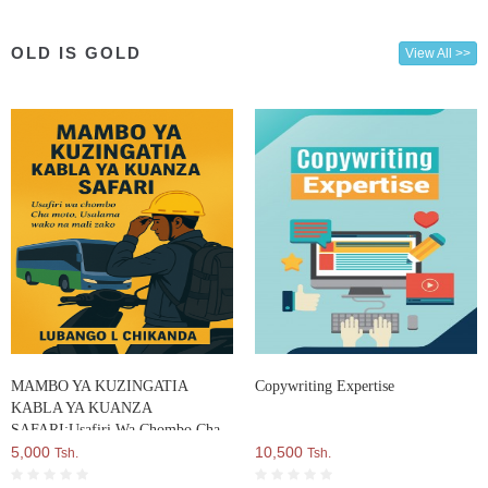
OLD IS GOLD
View All >>
MAMBO YA KUZINGATIA
Copywriting Expertise
KABLA YA KUANZA
SAFARI:Usafiri Wa Chombo Cha
Moto Usalama Wako Na Mali Zako
5,000
10,500
Tsh.
Tsh.