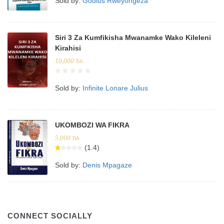
Sold by:
Godius Rweyongeza
Siri 3 Za Kumfikisha Mwanamke Wako Kileleni
Kirahisi
10,000
Tsh.
Sold by:
Infinite Lonare Julius
UKOMBOZI WA FIKRA
5,000
Tsh.
(1.4)
Sold by:
Denis Mpagaze
CONNECT SOCIALLY