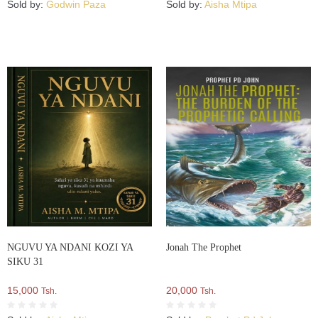
Sold by:
Godwin Paza
Sold by:
Aisha Mtipa
NGUVU YA NDANI KOZI YA
Jonah The Prophet
SIKU 31
15,000
20,000
Tsh.
Tsh.