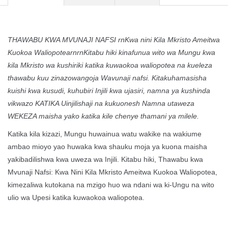
THAWABU KWA MVUNAJI NAFSI rnKwa nini Kila Mkristo Ameitwa
Kuokoa WaliopotearnrnKitabu hiki kinafunua wito wa Mungu kwa
kila Mkristo wa kushiriki katika kuwaokoa waliopotea na kueleza
thawabu kuu zinazowangoja Wavunaji nafsi. Kitakuhamasisha
kuishi kwa kusudi, kuhubiri Injili kwa ujasiri, namna ya kushinda
vikwazo KATIKA Uinjilishaji na kukuonesh Namna utaweza
WEKEZA maisha yako katika kile chenye thamani ya milele.
Katika kila kizazi, Mungu huwainua watu wakike na wakiume
ambao mioyo yao huwaka kwa shauku moja ya kuona maisha
yakibadilishwa kwa uweza wa Injili. Kitabu hiki,
Thawabu kwa
Mvunaji Nafsi
:
Kwa Nini Kila Mkristo Ameitwa Kuokoa Waliopotea
,
kimezaliwa kutokana na mzigo huo wa ndani wa ki-Ungu na wito
ulio wa Upesi katika kuwaokoa waliopotea.