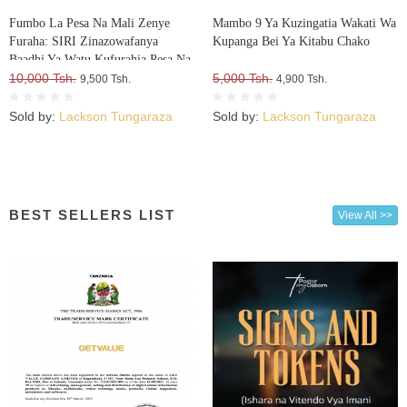
Fumbo La Pesa Na Mali Zenye
Mambo 9 Ya Kuzingatia Wakati Wa
Furaha: SIRI Zinazowafanya
Kupanga Bei Ya Kitabu Chako
Baadhi Ya Watu Kufurahia Pesa Na
Mali, Huku Wengine Wakilia Na
10,000 Tsh.
5,000 Tsh.
9,500 Tsh.
4,900 Tsh.
Kujuta
Sold by:
Lackson Tungaraza
Sold by:
Lackson Tungaraza
BEST SELLERS LIST
View All >>