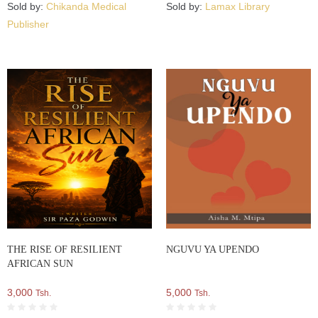
Sold by:
Chikanda Medical
Sold by:
Lamax Library
Publisher
THE RISE OF RESILIENT
NGUVU YA UPENDO
AFRICAN SUN
3,000
5,000
Tsh.
Tsh.