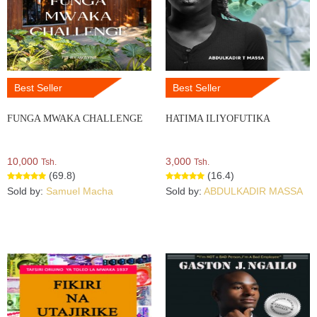
Best Seller
Best Seller
FUNGA MWAKA CHALLENGE
HATIMA ILIYOFUTIKA
10,000
3,000
Tsh.
Tsh.
(69.8)
(16.4)
Sold by:
Samuel Macha
Sold by:
ABDULKADIR MASSA