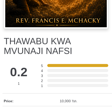
THAWABU KWA
MVUNAJI NAFSI
5
0.2
4
3
2
1
1
Price:
10,000
Tsh.