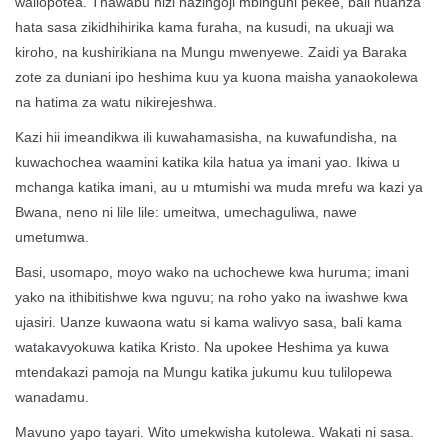
waliopotea. Thawabu hizi hazingoji mbinguni pekee, bali huanza
hata sasa zikidhihirika kama furaha, na kusudi, na ukuaji wa
kiroho, na kushirikiana na Mungu mwenyewe. Zaidi ya Baraka
zote za duniani ipo heshima kuu ya kuona maisha yanaokolewa
na hatima za watu nikirejeshwa.
Kazi hii imeandikwa ili kuwahamasisha, na kuwafundisha, na
kuwachochea waamini katika kila hatua ya imani yao. Ikiwa u
mchanga katika imani, au u mtumishi wa muda mrefu wa kazi ya
Bwana, neno ni lile lile:
umeitwa, umechaguliwa, nawe
umetumwa.
Basi, usomapo, moyo wako na uchochewe kwa huruma; imani
yako na ithibitishwe kwa nguvu; na roho yako na iwashwe kwa
ujasiri. Uanze kuwaona watu si kama walivyo sasa, bali kama
watakavyokuwa katika Kristo. Na upokee Heshima ya kuwa
mtendakazi pamoja na Mungu katika jukumu kuu tulilopewa
wanadamu.
Mavuno yapo tayari. Wito umekwisha kutolewa. Wakati ni sasa.