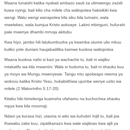
Maana tunaishi katika nyakati ambazo sauti za ulimwengu zazidi
kuwa nyingi, bali kilio cha milele cha waliopotea hakisikiki kwa
wengi. Watu wengi wanapotea kila siku bila tumaini, wala
mwelekeo, wala kumjua Kristo aokoaye. Lakini mbinguni, hufurahi
pale mwenye dhambi mmoja akitubu.
Kwa hiyo, jambo hili latukumbusha ya kwamba utume ulio mkuu
kuliko yote duniani haujabadilika kamwe
kuokoa waliopotea.
Maana kuokoa nafsi si kazi ya wachache tu, bali ni wajibu
mtakatifu wa kila mwamini. Wala si huduma tu, bali ni shauku kuu
ya moyo wa Mungu mwenyewe. Tangu mtu apokeapo neema ya
wokovu katika Kristo Yesu, hukabidhiwa ujumbe wenye uzito wa
milele (
2 Wakorintho 5:17-20
)
Kitabu hiki kimelenga kuamsha ufahamu na kuchochea shauku
mpya kwa kila msomaji.
Ndani ya kurasa hizi, utaona si wito wa kuhubiri Injili tu, bali pia
thawabu zake kuu, zipatikanazo kwa wale wajitoao kwa ajili ya