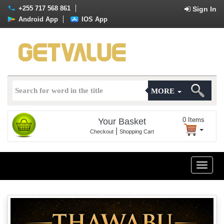
+255 717 568 861
Sign In
Android App
IOS App
MORE
0
Items
Your Basket
|
Checkout
Shopping Cart
Toggle
naviga