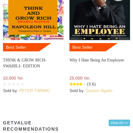
Best Seller
Best Seller
THINK & GROW RICH-
Why I Hate Being An Employee
SWAHILI- EDITION
10,000
25,000
Tsh.
Tsh.
(3.6)
Sold by:
PETER TARIMO
Sold by:
Gaston Ngailo
GETVALUE
View All >>
RECOMMENDATIONS